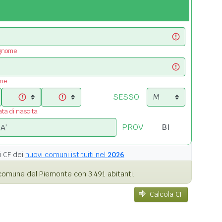
ognome
ome
SESSO
ata di nascita
PROV
i
CF dei
nuovi comuni istituiti nel
2026
comune del Piemonte con 3.491 abitanti.
Calcola CF