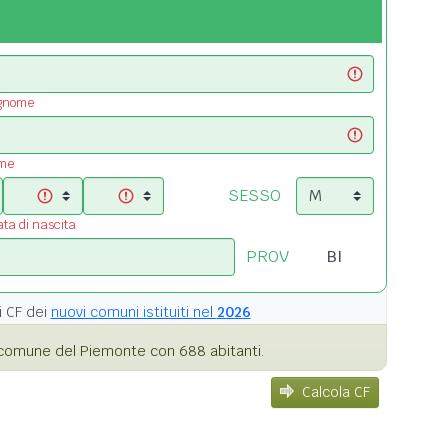
ognome
ome
SESSO
ata di nascita
PROV
i
CF dei
nuovi comuni istituiti nel
2026
comune del Piemonte con 688 abitanti.
Calcola CF