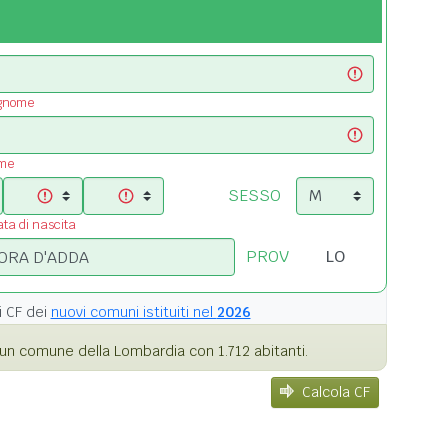
ognome
ome
SESSO
ata di nascita
PROV
i
CF dei
nuovi comuni istituiti nel
2026
un comune della Lombardia con 1.712 abitanti.
Calcola CF