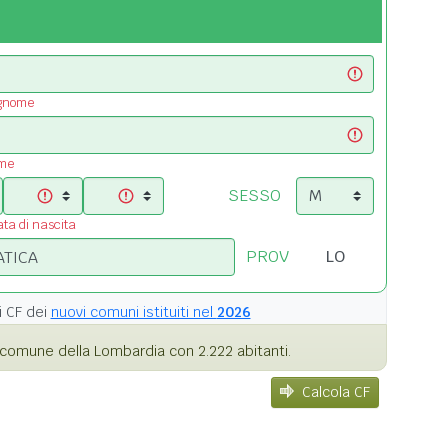
ognome
ome
SESSO
ata di nascita
PROV
i
CF dei
nuovi comuni istituiti nel
2026
comune della Lombardia con 2.222 abitanti.
Calcola CF