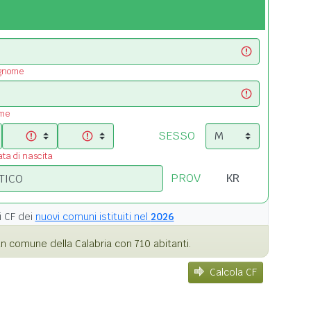
ognome
ome
SESSO
ata di nascita
PROV
i
CF dei
nuovi comuni istituiti nel
2026
n comune della Calabria con 710 abitanti.
Calcola CF