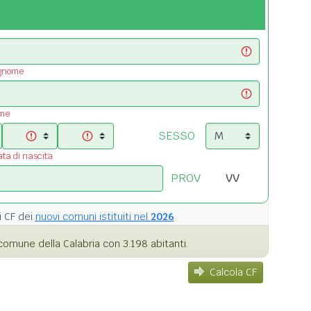
ognome
ome
SESSO
ata di nascita
PROV
i
CF dei
nuovi comuni istituiti nel
2026
omune della Calabria con 3.198 abitanti.
Calcola CF