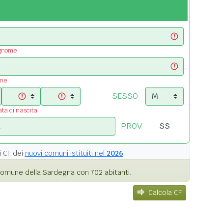
ognome
ome
SESSO
ata di nascita
PROV
i
CF dei
nuovi comuni istituiti nel
2026
omune della Sardegna con 702 abitanti.
Calcola CF