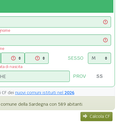
ognome
ome
SESSO
ata di nascita
PROV
i
CF dei
nuovi comuni istituiti nel
2026
 comune della Sardegna con 589 abitanti.
Calcola CF