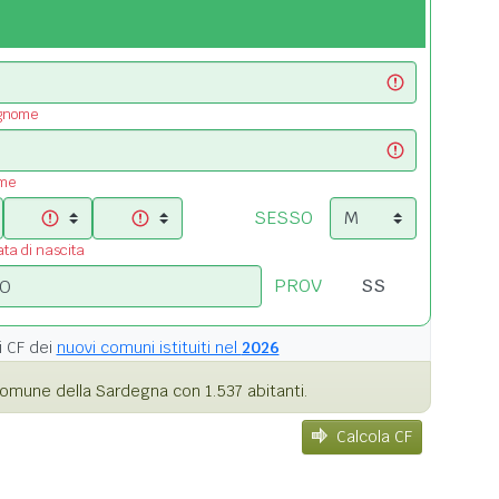
ognome
ome
SESSO
ata di nascita
PROV
i
CF dei
nuovi comuni istituiti nel
2026
omune della Sardegna con 1.537 abitanti.
Calcola CF