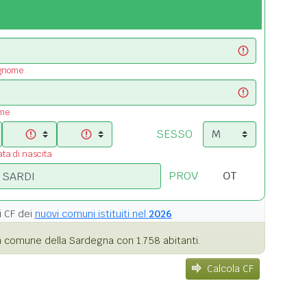
ognome
ome
SESSO
ata di nascita
PROV
i
CF dei
nuovi comuni istituiti nel
2026
 comune della Sardegna con 1.758 abitanti.
Calcola CF