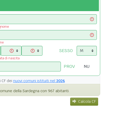
ognome
ome
SESSO
ata di nascita
PROV
i
CF dei
nuovi comuni istituiti nel
2026
omune della Sardegna con 967 abitanti.
Calcola CF