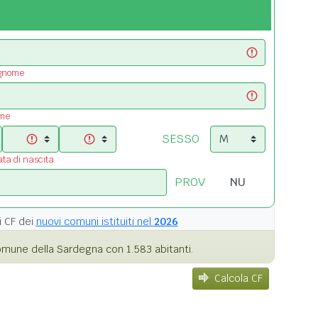
ognome
ome
SESSO
ata di nascita
PROV
i
CF dei
nuovi comuni istituiti nel
2026
mune della Sardegna con 1.583 abitanti.
Calcola CF