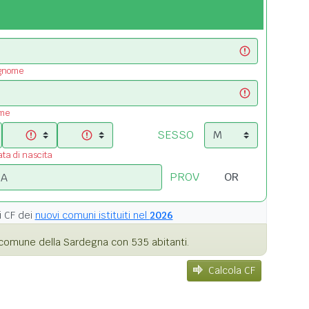
ognome
ome
SESSO
ata di nascita
PROV
i
CF dei
nuovi comuni istituiti nel
2026
comune della Sardegna con 535 abitanti.
Calcola CF