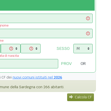
ognome
ome
SESSO
ata di nascita
PROV
i
CF dei
nuovi comuni istituiti nel
2026
mune della Sardegna con 266 abitanti.
Calcola CF