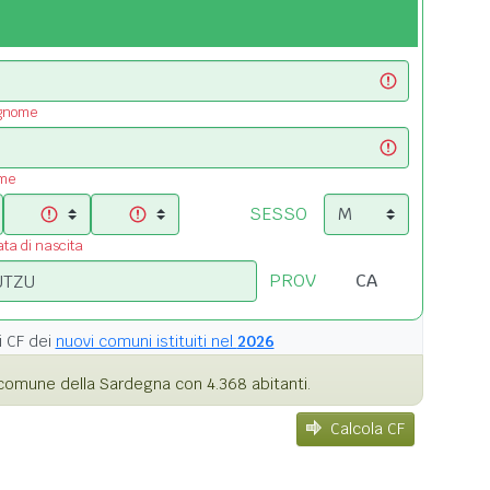
ognome
ome
SESSO
ata di nascita
PROV
i
CF dei
nuovi comuni istituiti nel
2026
comune della Sardegna con 4.368 abitanti.
Calcola CF