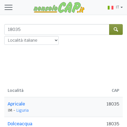
IT
Località
CAP
Apricale
18035
IM -
Liguria
Dolceacqua
18035