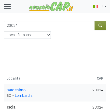
IT
Località
CAP
Madesimo
23024
SO -
Lombardia
Isola
23024