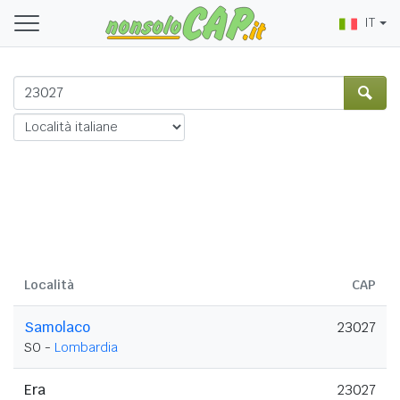
IT
Località
CAP
Samolaco
23027
SO -
Lombardia
Era
23027