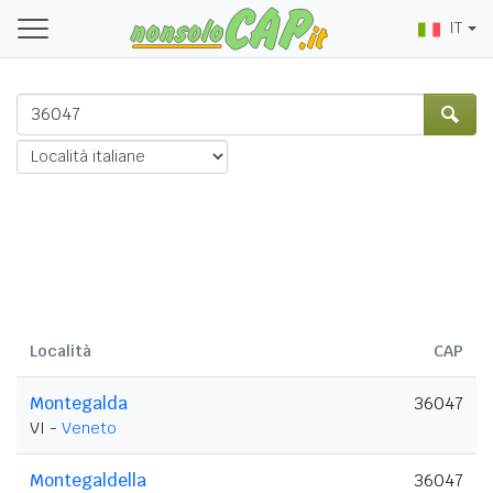
IT
Località
CAP
Montegalda
36047
VI -
Veneto
Montegaldella
36047