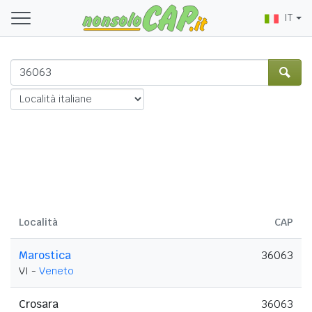
IT
Località
CAP
Marostica
36063
VI -
Veneto
Crosara
36063