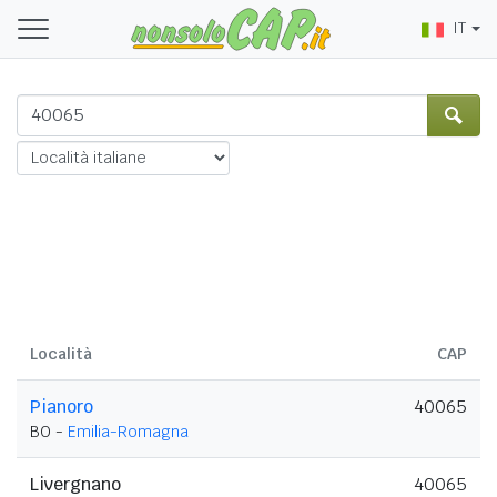
IT
Località
CAP
Pianoro
40065
BO -
Emilia-Romagna
Livergnano
40065