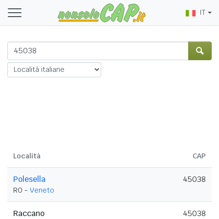
IT
Località
CAP
Polesella
45038
RO -
Veneto
Raccano
45038