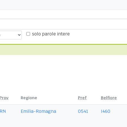
solo parole intere
Prov
Regione
Pref
Belfiore
RN
Emilia-Romagna
0541
I460