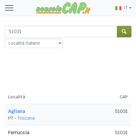
IT
Località
CAP
Agliana
51031
PT -
Toscana
Ferruccia
51031