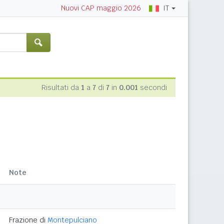
IT
Nuovi CAP maggio 2026
Risultati da
1
a
7
di
7
in
0.001
secondi
Note
Frazione di
Montepulciano