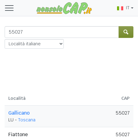
IT
Località
CAP
Gallicano
55027
LU -
Toscana
Fiattone
55027