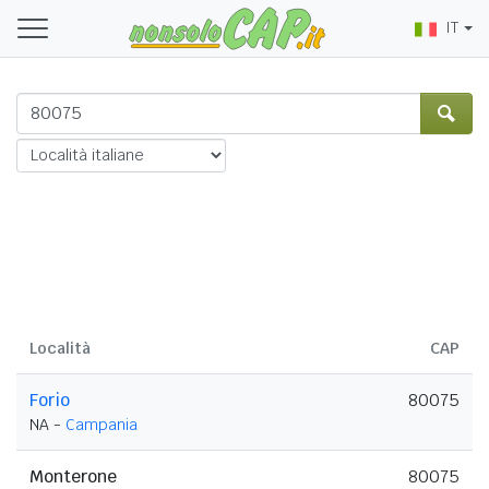
IT
Località
CAP
Forio
80075
NA -
Campania
Monterone
80075