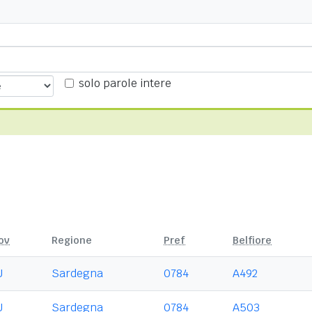
solo parole intere
ov
Regione
Pref
Belfiore
U
Sardegna
0784
A492
U
Sardegna
0784
A503