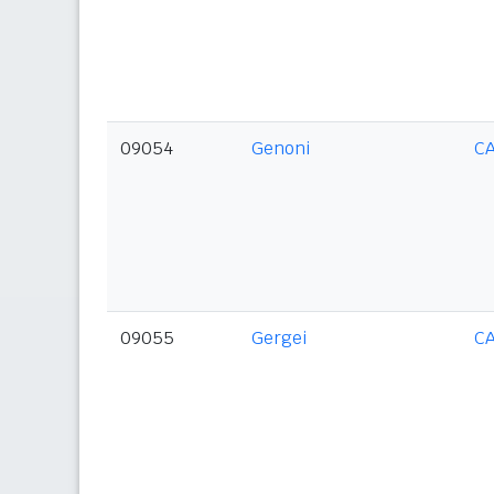
09054
Genoni
C
09055
Gergei
C