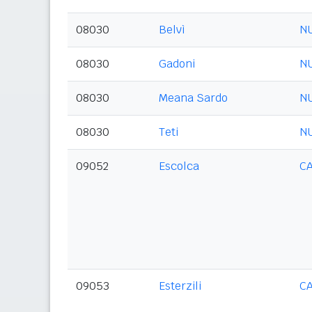
08030
Belvì
N
08030
Gadoni
N
08030
Meana Sardo
N
08030
Teti
N
09052
Escolca
C
09053
Esterzili
C