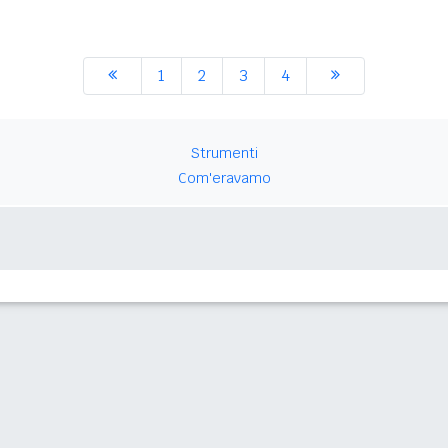
1
2
3
4
Strumenti
Com'eravamo