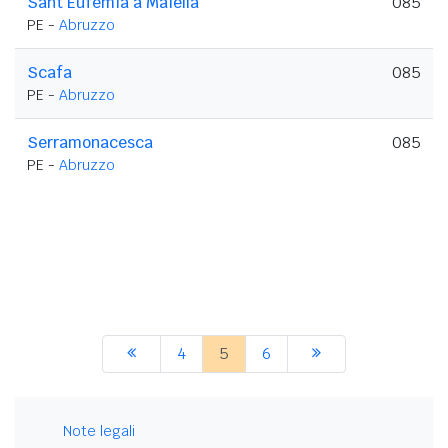
Sant'Eufemia a Maiella
085
PE -
Abruzzo
Scafa
085
PE -
Abruzzo
Serramonacesca
085
PE -
Abruzzo
4
5
6
Note legali