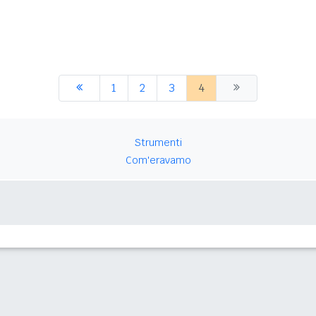
1
2
3
4
Strumenti
Com'eravamo