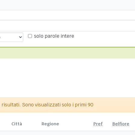
solo parole intere
isultati. Sono visualizzati solo i primi 90
Città
Regione
Pref
Belfiore