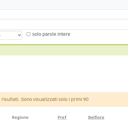
solo parole intere
isultati. Sono visualizzati solo i primi 90
Regione
Pref
Belfiore