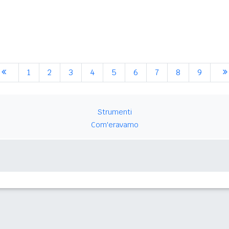
1
2
3
4
5
6
7
8
9
Strumenti
Com'eravamo