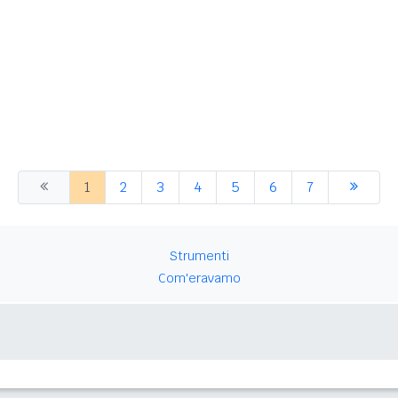
1
2
3
4
5
6
7
Strumenti
Com'eravamo