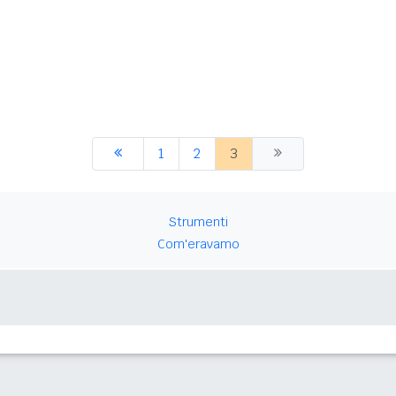
1
2
3
Strumenti
Com'eravamo