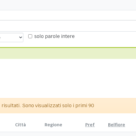
solo parole intere
isultati. Sono visualizzati solo i primi 90
Città
Regione
Pref
Belfiore