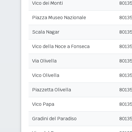
Vico dei Monti
8013
Piazza Museo Nazionale
8013
Scala Nagar
8013
Vico della Noce a Fonseca
8013
Via Olivella
8013
Vico Olivella
8013
Piazzetta Olivella
8013
Vico Papa
8013
Gradini del Paradiso
8013