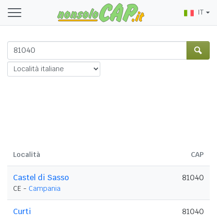
IT
Località
CAP
Castel di Sasso
81040
CE -
Campania
Curti
81040