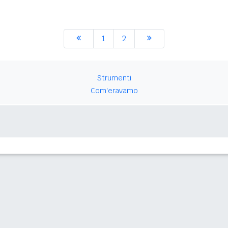
1
2
Strumenti
Com'eravamo