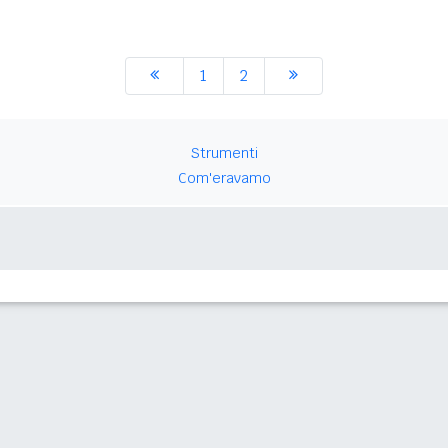
1
2
Strumenti
Com'eravamo