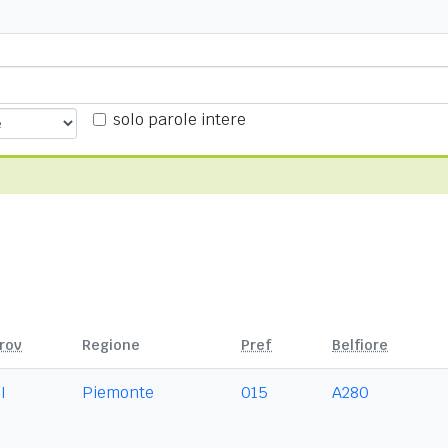
solo parole intere
rov
Regione
Pref
Belfiore
I
Piemonte
015
A280