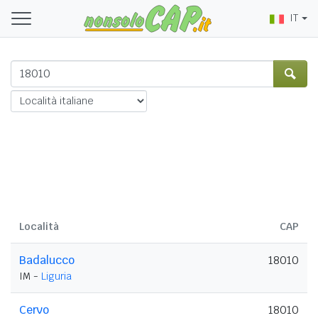
IT
Località
CAP
Badalucco
18010
IM -
Liguria
Cervo
18010