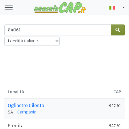
IT
Località
CAP
Ogliastro Cilento
84061
SA -
Campania
Eredita
84061