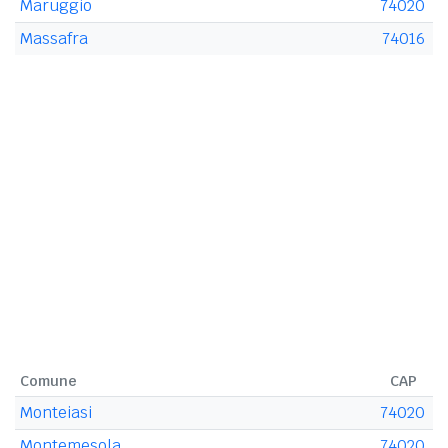
Maruggio
74020
Massafra
74016
Comune
CAP
Monteiasi
74020
Montemesola
74020