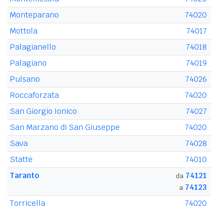
Monteparano
74020
Mottola
74017
Palagianello
74018
Palagiano
74019
Pulsano
74026
Roccaforzata
74020
San Giorgio Ionico
74027
San Marzano di San Giuseppe
74020
Sava
74028
Statte
74010
Taranto
74121
da
74123
a
Torricella
74020