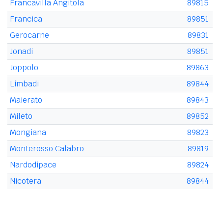
Francavilla Angitola
89815
Francica
89851
Gerocarne
89831
Jonadi
89851
Joppolo
89863
Limbadi
89844
Maierato
89843
Mileto
89852
Mongiana
89823
Monterosso Calabro
89819
Nardodipace
89824
Nicotera
89844